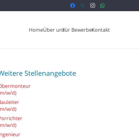
Home
Über uns
Für Bewerber
Kontakt
Weitere Stellenangebote
Obermonteur
(m/w/d)
Bauleiter
(m/w/d)
Vorrichter
(m/w/d)
Ingenieur