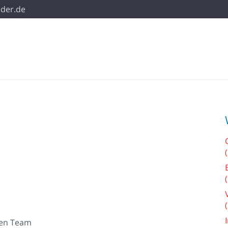
der.de
gen Team