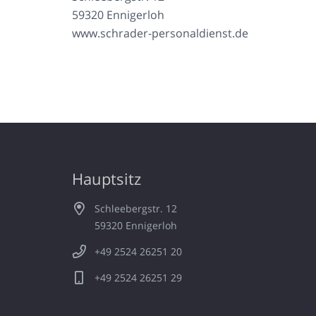
59320 Ennigerloh
www.schrader-personaldienst.de
Hauptsitz
Schleebergstr. 12
59320 Ennigerloh
+49 2524 26251 20
+49 2524 26251 29